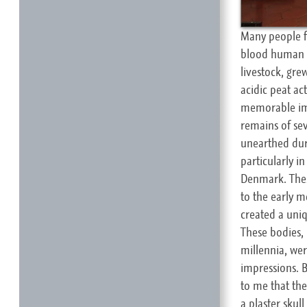
Many people f
blood human b
livestock, gre
acidic peat ac
memorable ima
remains of s
unearthed dur
particularly i
Denmark. Thes
to the early m
created a uni
These bodies,
millennia, we
impressions. B
to me that the
a plaster skul