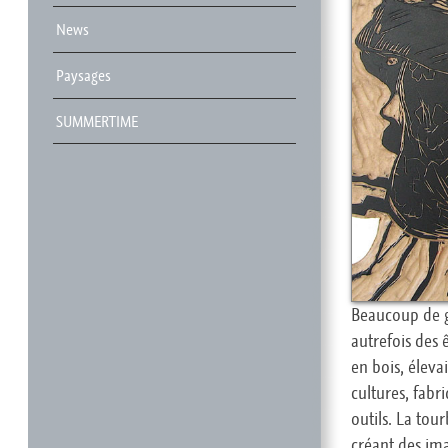
News
Paysages
SUMMERTIME
Beaucoup de g
autrefois des 
en bois, éleva
cultures, fabr
outils. La to
créant des im