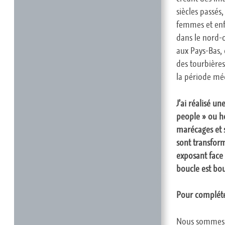
siècles passés
femmes et enfa
dans le nord-o
aux Pays-Bas, 
des tourbières
la période méd
J’ai réalisé u
people » ou ho
marécages et 
sont transfor
exposant face 
boucle est bou
Pour compléte
Nous sommes 4