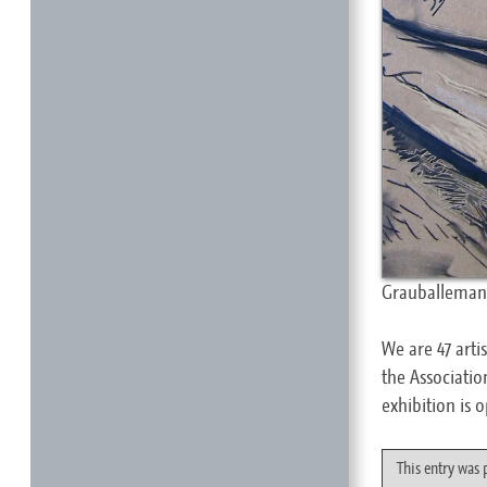
Grauballeman 
We are 47 art
the Associatio
exhibition is 
This entry was 