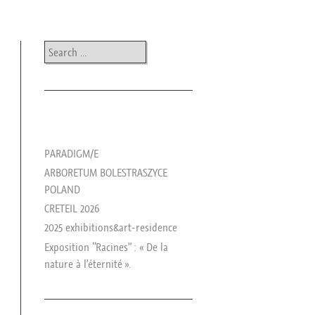
Search
les news de rika
PARADIGM/E
ARBORETUM BOLESTRASZYCE
POLAND
CRETEIL 2026
2025 exhibitions&art-residence
Exposition “Racines” : « De la
nature à l’éternité ».