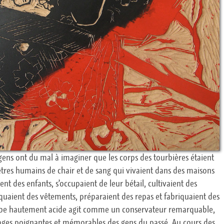
ens ont du mal à imaginer que les corps des tourbières étaient
êtres humains de chair et de sang qui vivaient dans des maisons
ient des enfants, s’occupaient de leur bétail, cultivaient des
iquaient des vêtements, préparaient des repas et fabriquaient des
urbe hautement acide agit comme un conservateur remarquable,
ages poignantes et mémorables des gens du passé. Au cours des