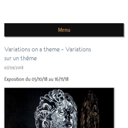
news de rika deryckere
Menu
Skip to content
Variations on a theme – Variations
sur un thème
07/09/2018
Exposition du 05/10/18 au 16/11/18