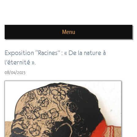
news de rika deryckere
Menu
Skip to content
Exposition “Racines” : « De la nature à
l’éternité ».
08/04/2025