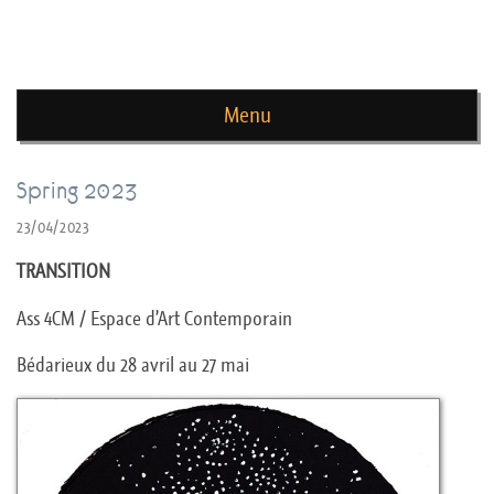
news de rika deryckere
Menu
Skip to content
Spring 2023
23/04/2023
TRANSITION
Ass 4CM / Espace d’Art Contemporain
Bédarieux du 28 avril au 27 mai