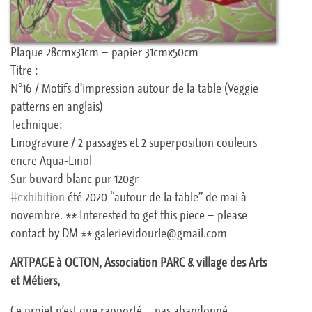
Plaque 28cmx31cm – papier 31cmx50cm
Titre :
N°16 / Motifs d’impression autour de la table (Veggie
patterns en anglais)
Technique:
Linogravure / 2 passages et 2 superposition couleurs –
encre Aqua-Linol
Sur buvard blanc pur 120gr
#exhibition
été 2020 “autour de la table” de mai à
novembre. ** Interested to get this piece – please
contact by DM ** galerievidourle@gmail.com
ARTPAGE à OCTON, Association PARC & village des Arts
et Métiers,
Ce projet n’est que rapporté – pas abandonné.