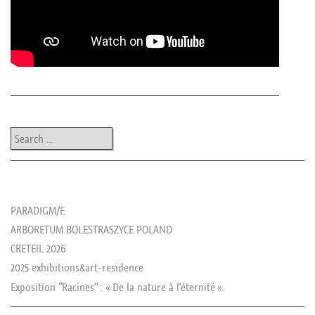
Post navigation
Search
les news de rika
PARADIGM/E
ARBORETUM BOLESTRASZYCE POLAND
CRETEIL 2026
2025 exhibitions&art-residence
Exposition “Racines” : « De la nature à l’éternité ».