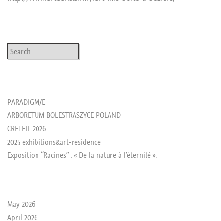
Post navigation
Search
les news de rika
PARADIGM/E
ARBORETUM BOLESTRASZYCE POLAND
CRETEIL 2026
2025 exhibitions&art-residence
Exposition “Racines” : « De la nature à l’éternité ».
le passé de rika
May 2026
April 2026