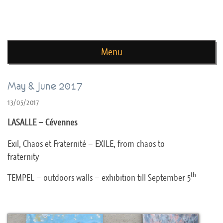
news de rika deryckere
Menu
Skip to content
May & June 2017
13/05/2017
LASALLE – Cévennes
Exil, Chaos et Fraternité – EXILE, from chaos to
fraternity
th
TEMPEL – outdoors walls – exhibition till September 5